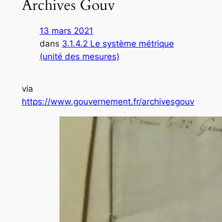
Archives Gouv
13 mars 2021
dans
3.1.4.2 Le système métrique
(unité des mesures)
via
https://www.gouvernement.fr/archivesgouv