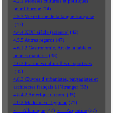
4.2.1 Modèles culturels et politiques
pour l'Europe
(74)
4.3.3 Vie externe de la langue française
(47)
4.4.4 XIX° siècle (science)
(42)
4.5.5 Autres regards
(47)
4.6.1.2 Gastronomie, Art de la table et
bonnes manières
(38)
4.6.3 Pratiques culturelles et sportives
(35)
4.8.3 Œuvres d’urbanistes, paysagistes et
architectes français à l’étranger
(53)
4.8.4.2 Amérique du nord
(35)
4.9.2 Médecine et hygiène
(71)
x—-Allemagne
(47)
x—-Argentine
(37)