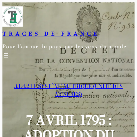
Aller
au
contenu
TRACES DE FRANCE
Pour l’amour du pays, par les yeux du monde
3.1.4.2 LE SYSTÈME MÉTRIQUE (UNITÉ DES
MESURES)
7 AVRIL 1795 :
ADOPTION DU