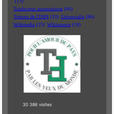
(13)
Traducteur automatique
(66)
Trésors de l'INPI
(33)
Universalis
(86)
Wikipedia
(25)
Wikisource
(18)
30 386 visites