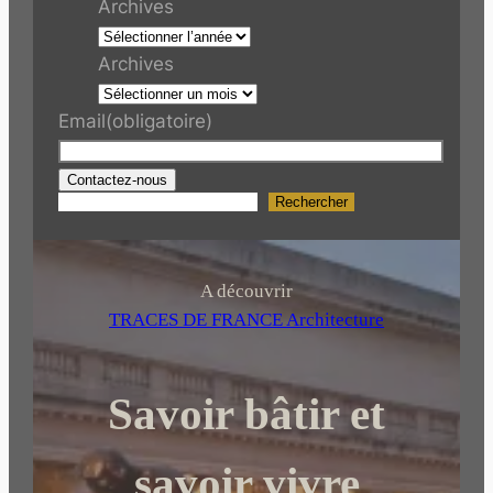
Archives
Archives
Email
(obligatoire)
Contactez-nous
Rechercher
R
e
c
h
A découvrir
e
TRACES DE FRANCE Architecture
r
c
Savoir bâtir et
h
e
r
savoir vivre