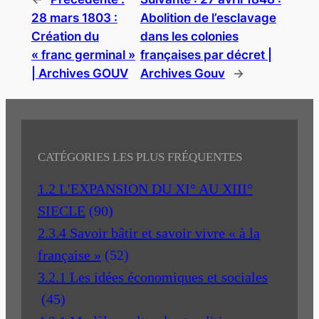
28 mars 1803 :
Abolition de l’esclavage
Création du
dans les colonies
« franc germinal »
françaises par décret |
| Archives GOUV
Archives Gouv
→
CATÉGORIES LES PLUS FRÉQUENTES
1.2 L'EXPANSION DU XI° AU XIII°
SIECLE
(90)
2.3.4 Savoir bâtir et savoir vivre « à la
française »
(52)
3.2.1 Les idées économiques et sociales
(45)