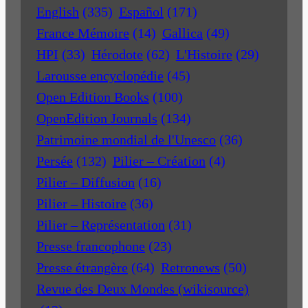
English
(335)
Español
(171)
France Mémoire
(14)
Gallica
(49)
HPI
(33)
Hérodote
(62)
L'Histoire
(29)
Larousse encyclopédie
(45)
Open Edition Books
(100)
OpenEdition Journals
(134)
Patrimoine mondial de l'Unesco
(36)
Persée
(132)
Pilier – Création
(4)
Pilier – Diffusion
(16)
Pilier – Histoire
(36)
Pilier – Représentation
(31)
Presse francophone
(23)
Presse étrangère
(64)
Retronews
(50)
Revue des Deux Mondes (wikisource)