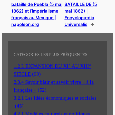
bataille de Puebla (5 mai
BATAILLE DE (5
1862) et l’impérialisme
mai 1862) |
français au Mexique |
Encyclopædia
napoleon.org
Universalis
→
CATÉGORIES LES PLUS FRÉQUENTES
1.2 L'EXPANSION DU XI° AU XIII°
SIECLE
(90)
2.3.4 Savoir bâtir et savoir vivre « à la
française »
(52)
3.2.1 Les idées économiques et sociales
(45)
4.2.1 Modèles culturels et politiques