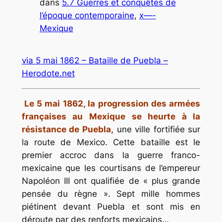
dans
5.7 Guerres et conquêtes de
l’époque contemporaine
, 
x—-
Mexique
via
5 mai 1862 – Bataille de Puebla –
Herodote.net
.
Le 5 mai 1862, la progression des armées
françaises au Mexique se heurte à la
résistance de Puebla,
une ville fortifiée sur
la route de Mexico. Cette bataille est le
premier accroc dans la guerre franco-
mexicaine que les courtisans de l’empereur
Napoléon III ont qualifiée de
« plus grande
pensée du règne »
. Sept mille hommes
piétinent devant Puebla et sont mis en
déroute par des renforts mexicains…