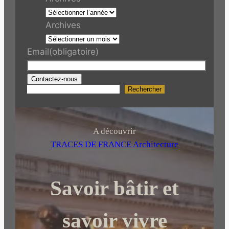
Archives
Email
(obligatoire)
Contactez-nous
Rechercher
R
e
c
h
A découvrir
e
TRACES DE FRANCE Architecture
r
c
Savoir bâtir et
h
e
r
savoir vivre