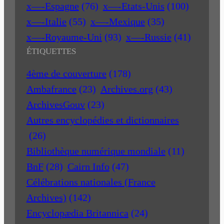
x—-Espagne
(76)
x—-Etats-Unis
(100)
x—-Italie
(55)
x—-Mexique
(35)
x—-Royaume-Uni
(93)
x—-Russie
(41)
ÉTIQUETTES
4ème de couverture
(178)
Ambafrance
(23)
Archives.org
(43)
ArchivesGouv
(23)
Autres encyclopédies et dictionnaires
(26)
Bibliothèque numérique mondiale
(11)
BnF
(28)
Cairn Info
(47)
Célébrations nationales (France
Archives)
(142)
Encyclopædia Britannica
(24)