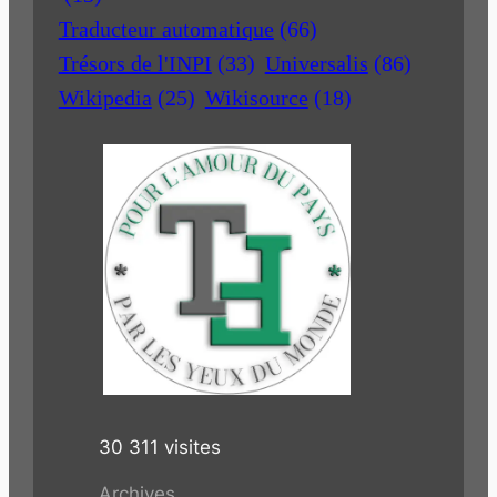
Traducteur automatique
(66)
Trésors de l'INPI
(33)
Universalis
(86)
Wikipedia
(25)
Wikisource
(18)
30 311 visites
Archives