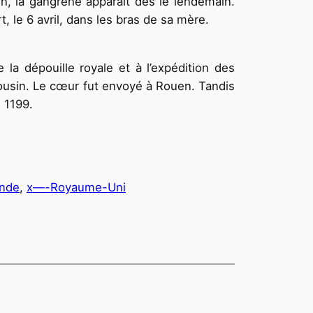
ien, la gangrène apparaît dès le lendemain.
, le 6 avril, dans les bras de sa mère.
la dépouille royale et à l’expédition des
imousin. Le cœur fut envoyé à Rouen. Tandis
 1199.
ande
, 
x—-Royaume-Uni