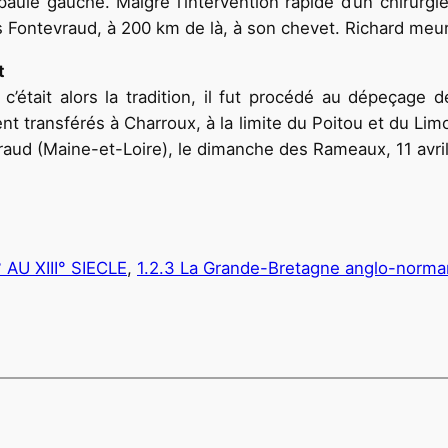
’épaule gauche. Malgré l’intervention rapide d’un chirurg
s Fontevraud, à 200 km de là, à son chevet. Richard meurt
t
tait alors la tradition, il fut procédé au dépeçage de 
rent transférés à Charroux, à la limite du Poitou et du L
raud (Maine-et-Loire), le dimanche des Rameaux, 11 avril
 AU XIII° SIECLE
, 
1.2.3 La Grande-Bretagne anglo-norm