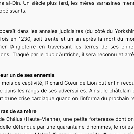
 al-Din. Un siècle plus tard, les mères sarrasines mena
sobéissants.
paraît dans les annales judiciaires (du côté du Yorkshir
fois en 1230, soit trente et un an après la mort du mo
gner l’Angleterre en traversant les terres de ses e
Traqué par le duc d’Autriche, il sera reconnu et arrêt
 peur un de ses ennemis
 mois de captivité, Richard Cœur de Lion put enfin recouv
que dans les rangs de ses adversaires. Ainsi, le châtelain
t d’une crise cardiaque quand on l’informa du prochain re
 bras de sa mère
e Châlus (Haute-Vienne), une petite forteresse dont on p
adelle défendue par une quarantaine d’hommes, le roi est p