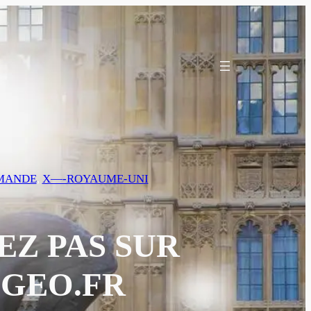
RMANDE
, 
X—-ROYAUME-UNI
EZ PAS SUR
 GEO.FR