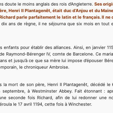
s doute le moins anglais des rois d’Angleterre.
Ses origi
ère, Henri II Plantagenêt, était duc d’Anjou et du Mai
Richard parle parfaitement le latin et le français. Il 
dix ans de règne, il ne séjourna que six mois en tout
s enfants pour établir des alliances. Ainsi, en janvier 115
es de Raymond-Bérenger IV, comte de Barcelone. Ce maria
2 ans et jusqu’à ce que sa mère lui impose d’épouser Bér
emporain, le chroniqueur Ambroise.
ès la mort de son père, Henri II Plantagenêt, décédé le
septembre, à Westminster Abbey. Fait étonnant : aprè
une seconde fois Richard, afin de lui redonner une nouv
roula le 17 avril 1194, cette fois à Winchester.