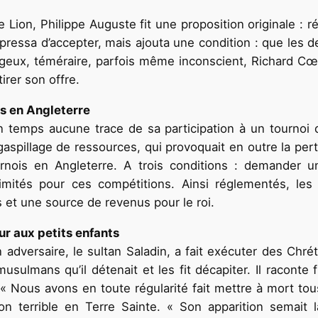
ion, Philippe Auguste fit une proposition originale : ré
essa d’accepter, mais ajouta une condition : que les de
ageux, téméraire, parfois même inconscient, Richard Cœur
irer son offre.
is en Angleterre
temps aucune trace de sa participation à un tournoi d
un gaspillage de ressources, qui provoquait en outre la pe
urnois en Angleterre. A trois conditions : demander un
limités pour ces compétitions. Ainsi réglementés, les
s et une source de revenus pour le roi.
ur aux petits enfants
dversaire, le sultan Saladin, a fait exécuter des Chrétien
musulmans qu’il détenait et les fit décapiter. Il racont
 : « Nous avons en toute régularité fait mettre à mort t
on terrible en Terre Sainte. « Son apparition semait