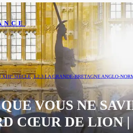
ANCE
yeux du monde
 XIII° SIECLE
, 
1.2.3 LA GRANDE-BRETAGNE ANGLO-NO
 QUE VOUS NE SAVI
D CŒUR DE LION |