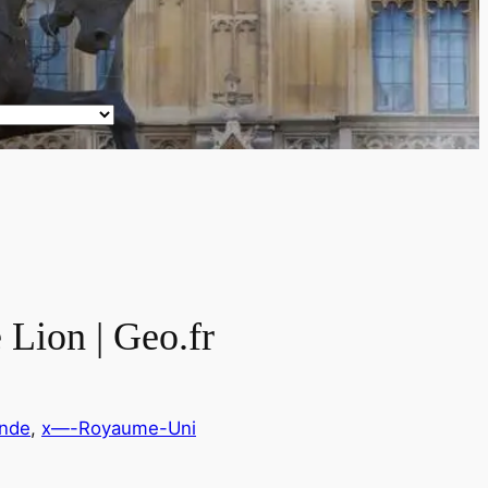
 Lion | Geo.fr
ande
, 
x—-Royaume-Uni