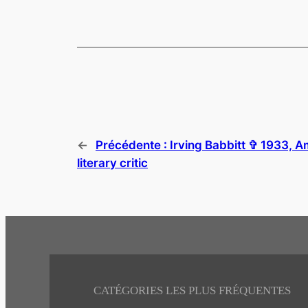
←
Précédente :
Irving Babbitt ✞ 1933, 
literary critic
CATÉGORIES LES PLUS FRÉQUENTES