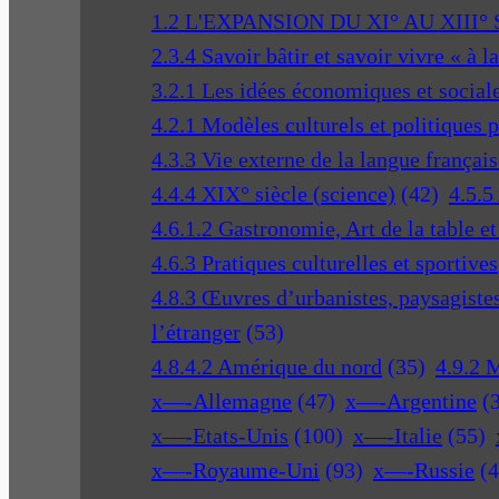
1.2 L'EXPANSION DU XI° AU XIII°
2.3.4 Savoir bâtir et savoir vivre « à l
3.2.1 Les idées économiques et social
4.2.1 Modèles culturels et politiques 
4.3.3 Vie externe de la langue français
4.4.4 XIX° siècle (science)
(42)
4.5.5
4.6.1.2 Gastronomie, Art de la table e
4.6.3 Pratiques culturelles et sportives
4.8.3 Œuvres d’urbanistes, paysagistes 
l’étranger
(53)
4.8.4.2 Amérique du nord
(35)
4.9.2 
x—-Allemagne
(47)
x—-Argentine
(
x—-Etats-Unis
(100)
x—-Italie
(55)
x—-Royaume-Uni
(93)
x—-Russie
(4