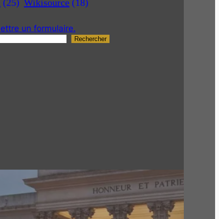
a
(25)
Wikisource
(18)
ttre un formulaire.
Rechercher