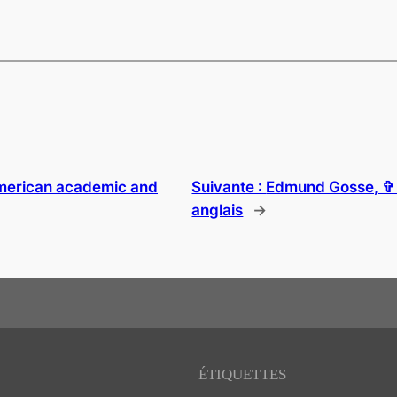
American academic and
Suivante :
Edmund Gosse, ✞ 1
anglais
→
ÉTIQUETTES