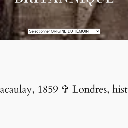
ORIGINE
DES
TÉMOINS
aulay, 1859 ✞ Londres, his