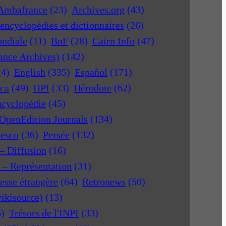
Ambafrance
(23)
Archives.org
(43)
encyclopédies et dictionnaires
(26)
ondiale
(11)
BnF
(28)
Cairn Info
(47)
rance Archives)
(142)
24)
English
(335)
Español
(171)
ica
(49)
HPI
(33)
Hérodote
(62)
ncyclopédie
(45)
OpenEdition Journals
(134)
nesco
(36)
Persée
(132)
 – Diffusion
(16)
r – Représentation
(31)
esse étrangère
(64)
Retronews
(50)
ikisource)
(13)
6)
Trésors de l'INPI
(33)