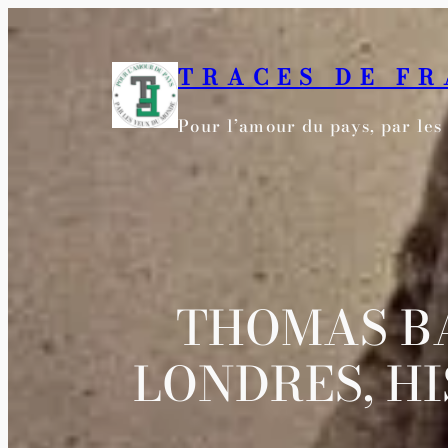
Aller
au
TRACES DE F
contenu
Pour l’amour du pays, par le
THOMAS BA
LONDRES, H