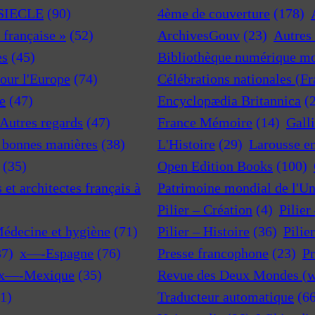
 SIECLE
(90)
4ème de couverture
(178)
a française »
(52)
ArchivesGouv
(23)
Autres 
es
(45)
Bibliothèque numérique m
pour l'Europe
(74)
Célébrations nationales (F
e
(47)
Encyclopædia Britannica
(
 Autres regards
(47)
France Mémoire
(14)
Gall
t bonnes manières
(38)
L'Histoire
(29)
Larousse e
(35)
Open Edition Books
(100)
et architectes français à
Patrimoine mondial de l'U
Pilier – Création
(4)
Pilier
Médecine et hygiène
(71)
Pilier – Histoire
(36)
Pilie
37)
x—-Espagne
(76)
Presse francophone
(23)
Pr
x—-Mexique
(35)
Revue des Deux Mondes (w
1)
Traducteur automatique
(6